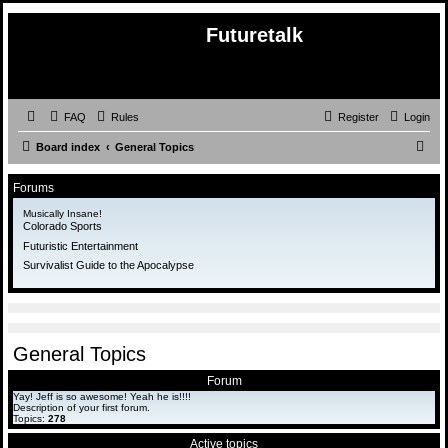
Futuretalk
FAQ
Rules
Register
Login
S
Board index
General Topics
e
Forums
a
Musically Insane!
r
Colorado Sports
c
Futuristic Entertainment
Survivalist Guide to the Apocalypse
h
General Topics
Forum
Yay! Jeff is so awesome! Yeah he is!!!!
Description of your first forum.
Topics:
278
Active topics